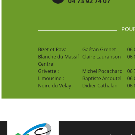
04 73 92 74 07
POUR
Bizet et Rava
Gaétan Grenet
06 
Blanche du Massif
Claire Lauranson
06 
Central
Grivette :
Michel Pocachard
06 
Limousine :
Baptiste Arcoutel
06 
Noire du Velay :
Didier Cathalan
06 