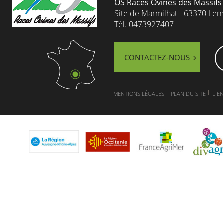
OS Races Ovines des Massifs
Site de Marmilhat - 63370 Le
Tél. 0473927407
CONTACTEZ-NOUS
MENTIONS LÉGALES
PLAN DU SITE
LIEN